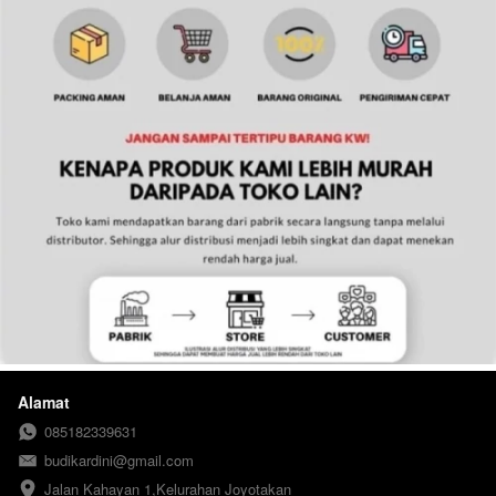
Alamat
085182339631
budikardini@gmail.com
Jalan Kahayan 1,Kelurahan Joyotakan 